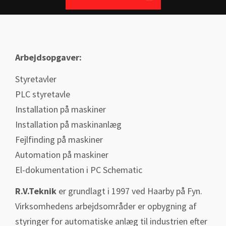
SG-Tech ApS
BILLEDER
CV Sofus Grundsøe
NYHEDER
Arbejdsopgaver:
CV Heidi Grundsøe
OM OS
Styretavler
PLC styretavle
KONTAKT
Installation på maskiner
Installation på maskinanlæg
Fejlfinding på maskiner
Automation på maskiner
El-dokumentation i PC Schematic
R.V.Teknik
er grundlagt i 1997 ved Haarby på Fyn.
Virksomhedens arbejdsområder er opbygning af
styringer for automatiske anlæg til industrien efter