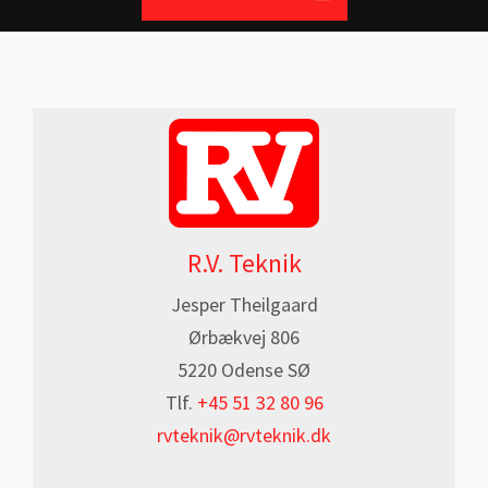
SG-Tech ApS
BILLEDER
CV Sofus Grundsøe
NYHEDER
CV Heidi Grundsøe
OM OS
KONTAKT
R.V. Teknik
Jesper Theilgaard
Ørbækvej 806
5220 Odense SØ
Tlf.
+45 51 32 80 96
rvteknik@rvteknik.dk