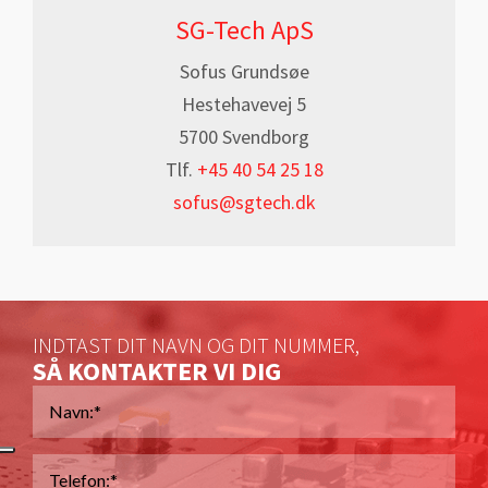
SG-Tech ApS
Sofus Grundsøe
Hestehavevej 5
5700 Svendborg
Tlf.
+45 40 54 25 18
sofus@sgtech.dk
INDTAST DIT NAVN OG DIT NUMMER,
SÅ KONTAKTER VI DIG
Navn
*
Telefon
*