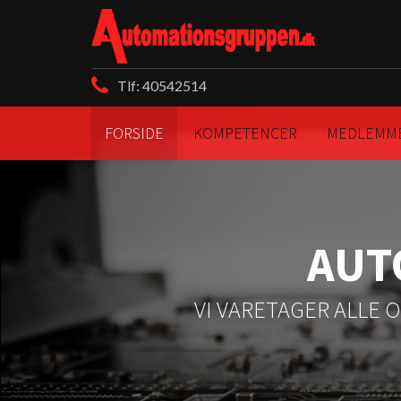
Gå til hovedindhold
Tlf: 40542514
FORSIDE
KOMPETENCER
MEDLEMM
AUT
VI VARETAGER ALLE 