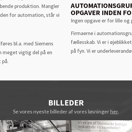
AUTOMATIONSGRUP
løbende produktion. Mangler
OPGAVER INDEN FO
inden for automation, står vi
Ingen opgave er for lille og
Firmaerne i automationsgrup
fællesskab. Vi er i øjeblik
dføres bl.a. med Siemens
på fyn. Vi er underleverand
 meget vigtig del på en
 på.
BILLEDER
Se vores nyeste billeder af vores løsninger
her
.