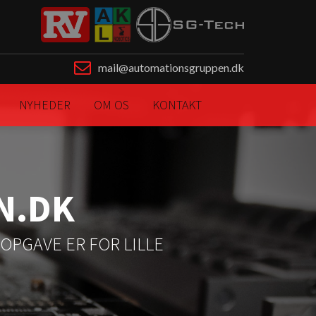
mail@automationsgruppen.dk
NYHEDER
OM OS
KONTAKT
N.DK
OPGAVE ER FOR LILLE