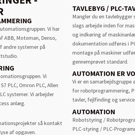
TAVLEBYG / PLC-TA
R
Mangler du en tavlebygger 
AMMERING
slags arbejde inden for mask
utomationsgruppen. Vi har
og indkøring af maskinanlæg
af ABB, Motoman, Denso,
dokumentation udføres i PC S
f andre systemer på
montage på maskiner udfø
tstudio.
gennemprøvet standard.
RING
AUTOMATION ER V
tomationsgruppen. Vi
Vi er en samarbejdsgruppe 
S7 PLC, Omron PLC, Allen
for robotprogrammering, P
C systemer. Vi arbejder
tavler, fejlfinding og service
cess anlæg.
AUTOMATION
Robotstyring / Robotprog
omationsprojekter så kontakt
PLC-styring / PLC-Progra
lyse af opgaven.