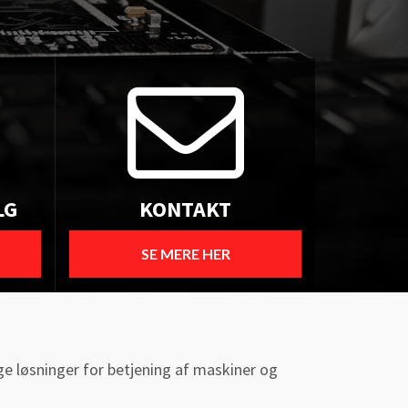
LG
KONTAKT
SE MERE HER
ige løsninger for betjening af maskiner og