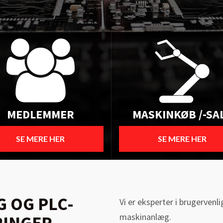
MEDLEMMER
MASKINKØB /-SA
SE MERE HER
SE MERE HER
 OG PLC-
Vi er eksperter i brugervenl
maskinanlæg.
INGER -